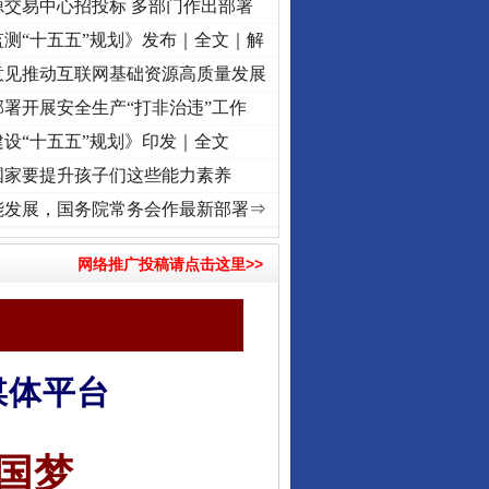
源交易中心招投标 多部门作出部署
测“十五五”规划》发布｜全文｜解
意见推动互联网基础资源高质量发展
署开展安全生产“打非治违”工作
设“十五五”规划》印发｜全文
国家要提升孩子们这些能力素养
进复兴征程丨“转折之城”激荡..
·[视频]
牢记初心使命 奋进复兴征程丨红船起航处 潮起.
能发展，国务院常务会作最新部署⇒
网络推广投稿请点击这里>>
媒体平台
国梦