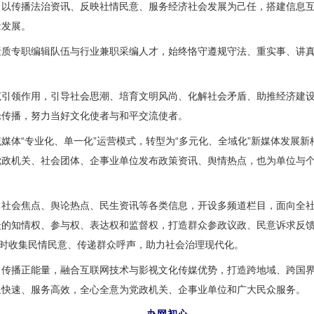
传播法治资讯、反映社情民意、服务经济社会发展为己任，搭建信息互
量发展。
专职编辑队伍与行业兼职采编人才，始终恪守遵规守法、重实事、讲真
领作用，引导社会思潮、培育文明风尚、化解社会矛盾、助推经济建设
论传播，努力当好文化使者与和平交流使者。
体“专业化、单一化”运营模式，转型为“多元化、全域化”新媒体发展新
党政机关、社会团体、企事业单位发布政策资讯、舆情热点，也为单位与
会焦点、舆论热点、民生资讯等各类信息，开设多频道栏目，面向全社
众的知情权、参与权、表达权和监督权，打造群众参政议政、民意诉求反
及时收集民情民意、传递群众呼声，助力社会治理现代化。
播正能量，融合互联网技术与影视文化传媒优势，打造跨地域、跨国界
送快速、服务高效，全心全意为党政机关、企事业单位和广大民众服务。