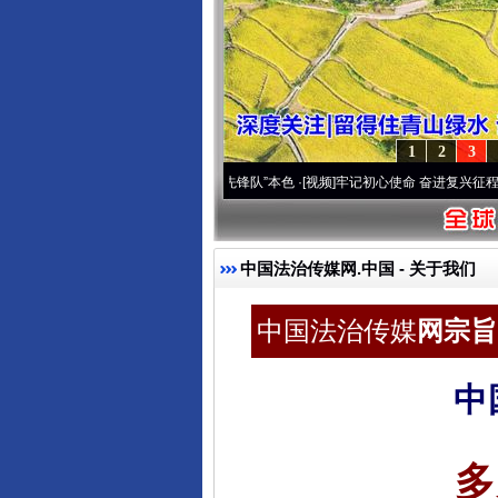
1
2
3
雪域高原..
·[视频]
永葆“两个先锋队”本色
·[视频]
牢记初心使命 奋进复兴征程丨宝塔山下
中国法治传媒网.中国
- 关于我们
中国法治传媒
网宗旨 
中
多