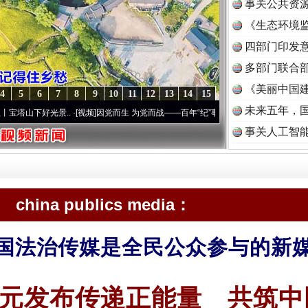
事关公共资
《生态环境监
读
四部门印发
多部门联合部
《美丽中国建
4
5
6
7
8
9
10
11
12
13
14
15
未来五年，
好光景..
·[视频]
因党而生 为党而战——百年“纪”事⑧加强纪律..
·[视频]
牢记初心使命 奋
事关人工智
china publics media：
国法治传媒是全民公众参与的新
元发布传递正能量 共筑中