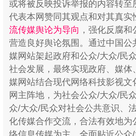
或将被反映投诉举报的内容转至
完善运行机制助力责任有效落实
一纸欠条
代表本网赞同其观点和对其真实
流传媒舆论为导向
，强化反腐和
营造良好舆论氛围。通过中国公共
媒网站架起政府和公众/大众/民
社会发展，最终实现政府、媒体、
媒网站结合现代网络科技影视文
东山县通报“牛蛙产品抗生素超标问题”
法
网主阵地，为社会公众/大众/民
众/大众/民众对社会公共意识、
化传媒合作交流，合法有效地为公
络信息传媒为主，全面贴近公众/