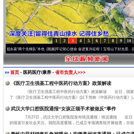
1
2
3
4
5
6
7
8
9
10
葆“两个先锋队”本色
·[视频]
牢记初心使命 奋进复兴征程丨宝塔山下好光景..
·[视频]
因党
首页
- 医药医疗/康养 -
省市负责人>>>
《医疗卫生强基工程中医药行动方案》政策解读
《医疗卫生强基工程中医药行动方案》政策解读 近日，国家中
了《医疗卫生强基工程中医药行动方案》(以下简称《中医药行动方案》)。
武汉大学口腔医院通报“女孩正颌手术被做反”事件
7月27日，武汉大学口腔医院发布情况通报：情况通报 近日
的报道引发社会关注。我院高度重视，已成立专项调查组开展核查，目前，