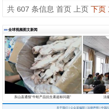
共 607 条信息
首页
上页
下页
完善运行机制助力责任有效落实
一纸欠条
全球视频图文新闻
东山县通报“牛蛙产品抗生素超标问题”
法
关于我们
|
公众采编部
|
法律声明
| 中国