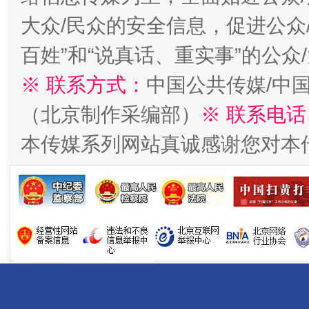
大众/民众的安全信息，促进公众
百姓”和“说真话、重实事”的公众
※ 联系方式：
中国公共传媒/中
千年窑火 生生不息
一
（北京制作采编部）
※ 联系电话
本传媒系列网站真诚感谢您对本
揭开“小金库”的免责幌子