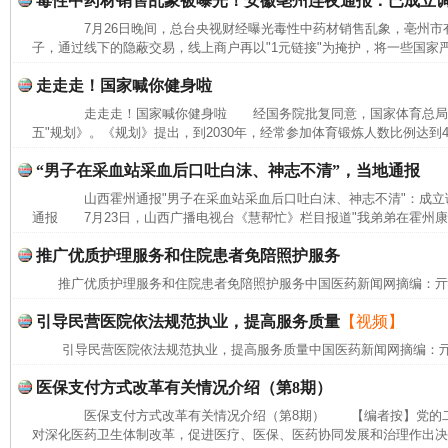
毒性中药材销售乱象被曝光！安徽亳州连夜通报：已成立
7月26日晚间，总台央视财经曝光毒性中药材销售乱象，亳州市有
子，通过线下的隐蔽交易，线上商户再以"1元链接"为掩护，将一些国家严
走走走！国家喊你健身啦
走走走！国家喊你健身啦 经国务院批复同意，国家体育总局近
五"规划》。《规划》提出，到2030年，经常参加体育锻炼人数比例达到
“男子在采血站采血后口吐白沫、神志不清”，当地通报
山西霍州通报"男子在采血站采血后口吐白沫、神志不清"：成
通报 7月23日，山西广播电视台《慧帮忙》栏目报道"我弟弟在霍州康
推广优质护理服务和住院患者免陪照护服务
推广优质护理服务和住院患者免陪照护服务中国医药新闻网摘编：
引导民营医院依法规范执业，提高服务质量
【视频】
引导民营医院依法规范执业，提高服务质量中国医药新闻网摘编：
医保支付方式改革有关情况介绍（第8期）
医保支付方式改革有关情况介绍（第8期） 【编者按】党的二
对深化医药卫生体制改革，促进医疗、医保、医药协同发展和治理作出决策