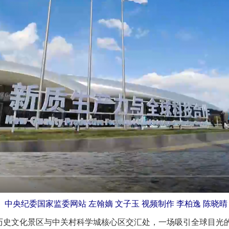
中央纪委国家监委网站 左翰嫡 文子玉 视频制作 李柏逸 陈晓晴
史文化景区与中关村科学城核心区交汇处，一场吸引全球目光的盛