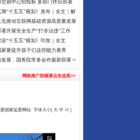
源交易中心招投标 多部门作出部署
测“十五五”规划》发布｜全文｜解
意见推动互联网基础资源高质量发展
署开展安全生产“打非治违”工作
设“十五五”规划》印发｜全文
国家要提升孩子们这些能力素养
命 奋进复兴征程丨“转折之城”激荡..
·[视频]
牢记初心使命 奋进复兴征程丨红船起航处 
能发展，国务院常务会作最新部署⇒
网络推广投稿请点击这里>>
纪委国家监委网站
字体大小[
大
中
小
]