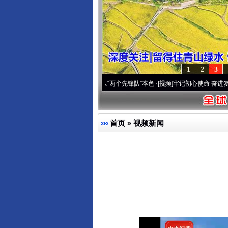
1
2
3
刻改变雪域高原..
·[视频]
永葆“两个先锋队”本色
·[视频]
牢记初心使命 奋进复兴征程丨宝
首页
»
视频新闻