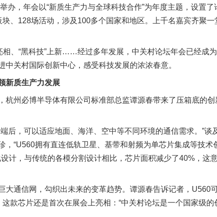
京举办，年会以“新质生产力与全球科技合作”为年度主题，设置
块、128场活动，涉及100多个国家和地区。上千名嘉宾齐聚
相、“黑科技”上新……经过多年发展，中关村论坛年会已经成
进中关村国际创新中心，感受科技发展的浓浓春意。
领新质生产力发展
杭州必博半导体有限公司标准部总监谭源春带来了压箱底的创
后，可以适应地面、海洋、空中等不同环境的通信需求。”谈
，“U560拥有直连低轨卫星、基带和射频为单芯片集成等技术创
融合一体化设计，与传统的各模分割设计相比，芯片面积减少了40%，
通信网，勾织出未来的变革趋势。谭源春告诉记者，U560
，这款芯片还是首次在展会上亮相：“中关村论坛是一个国家级的