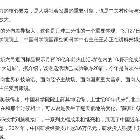
的核心要素，是人类社会发展的重要引擎，也是中关村论坛与
放大。
分布差异极大，这也是月球二分性的一个重要体现。”3月27日
学院院士、中国科学院国家空间科学中心主任王赤正在讲解嫦娥
六号返回样品揭示月背28亿年前火山活动”在内的10项研究成果
学十大进展”。据介绍，该遴选活动已成功举办20届，今年是首次
世界科技前沿、面向经济主战场、面向国家重大需求、面向人
主任窦贤康说。
奖获得者、中国科学院院士薛其坤记得，上世纪80年代来到北
现在和那个时候相比，可以说是发生了翻天覆地的变化。”薛其坤
G技术到脑机接口，一系列尖端成果相继亮相，展现了中国近年
，2024年，中国研发经费支出达3.6万亿元，研发投入强度上升
域。