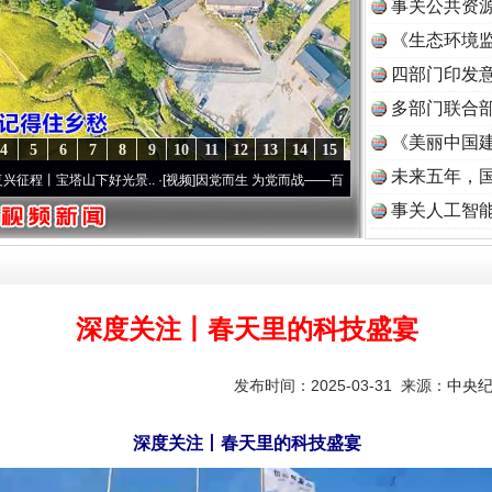
事关公共资
《生态环境监
读
四部门印发
多部门联合部
《美丽中国建
4
5
6
7
8
9
10
11
12
13
14
15
未来五年，
塔山下好光景..
·[视频]
因党而生 为党而战——百年“纪”事⑧加强纪律..
·[视频]
牢记初心使
事关人工智
深度关注丨春天里的科技盛宴
发布时间：2025-03-31 来源：
中央
深度关注丨春天里的科技盛宴