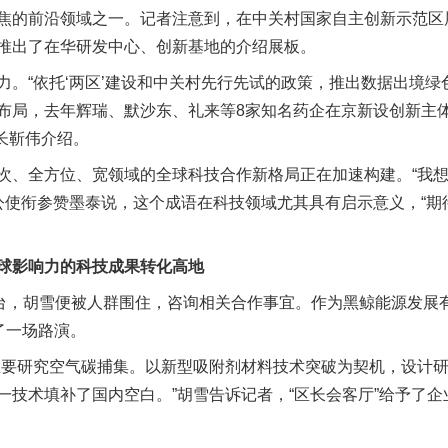
的前沿领域之一。记者注意到，在中关村国家自主创新示范区
推出了在华研发中心、创新基地的介绍展板。
“依托‘两区’建设和中关村先行先试的政策，推出数据出境绿
布局，去年辉瑞、默沙东、礼来等8家知名药企在京新设创新主
市长靳伟介绍。
全方位、宽领域的全球科技合作新格局正在加速构建。“我想
务公使衔参赞墨泰说，这个成语在科技领域尤其具有启示意义，“
影响力的科技成果转化高地
，胡雪便被人群围住，咨询相关合作事宜。作为黑鲸能源发展
了一场路演。
要研究空气碳捕集。以新型吸附剂材料技术突破为契机，设计研
一技术填补了国内空白。”胡雪告诉记者，“区长会客厅”给予了