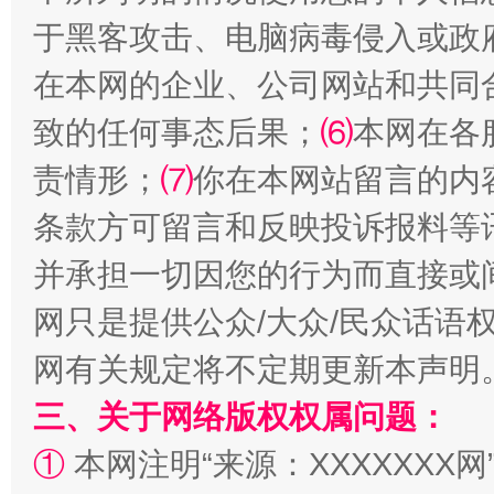
于黑客攻击、电脑病毒侵入或政
全民健身五年计划来了！等你上场
在本网的企业、公司网站和共同
致的任何事态后果；
⑹
本网在各
责情形；
⑺
你在本网站留言的内
条款方可留言和反映投诉报料等
并承担一切因您的行为而直接或
网只是提供公众/大众/民众话语
阿坝州三大球赛在茂县开幕
规模最
网有关规定将不定期更新本声明
三、关于网络版权权属问题：
①
本网注明“来源：XXXXXXX网