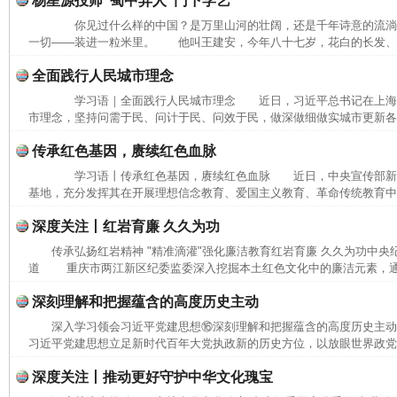
杨星源投师“蜀中异人”门下学艺
你见过什么样的中国？是万里山河的壮阔，还是千年诗意的流
一切——装进一粒米里。 他叫王建安，今年八十七岁，花白的长发、长
全面践行人民城市理念
学习语｜全面践行人民城市理念 近日，习近平总书记在上海
市理念，坚持问需于民、问计于民、问效于民，做深做细做实城市更新各项
传承红色基因，赓续红色血脉
学习语丨传承红色基因，赓续红色血脉 近日，中央宣传部新
基地，充分发挥其在开展理想信念教育、爱国主义教育、革命传统教育中的
深度关注丨红岩育廉 久久为功
传承弘扬红岩精神 "精准滴灌"强化廉洁教育红岩育廉 久久为功中央
道 重庆市两江新区纪委监委深入挖掘本土红色文化中的廉洁元素，通过
深刻理解和把握蕴含的高度历史主动
深入学习领会习近平党建思想⑯深刻理解和把握蕴含的高度历史主
习近平党建思想立足新时代百年大党执政新的历史方位，以放眼世界政党兴
深度关注丨推动更好守护中华文化瑰宝