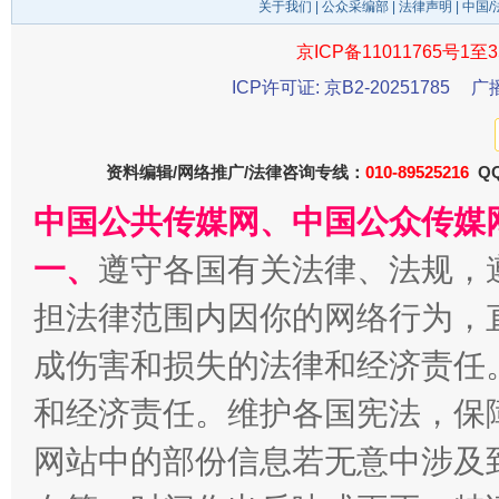
关于我们
|
公众采编部
|
法律声明
| 中国
京ICP备11011765号1至3
ICP许可证: 京B2-20251785
广
资料编辑/网络推广/法律咨询专线：
010-89525216
QQ
千年窑火 生生不息
一
中国公共传媒网、中国公众传媒
一、
遵守各国有关法律、法规，
担法律范围内因你的网络行为，
成伤害和损失的法律和经济责任
和经济责任。维护各国宪法，保
网站中的部份信息若无意中涉及
揭开“小金库”的免责幌子