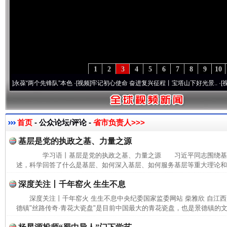
1
2
3
4
5
6
7
8
9
10
葆“两个先锋队”本色
·[视频]
牢记初心使命 奋进复兴征程丨宝塔山下好光景..
·[视频]
因党
首页
- 公众论坛/评论 -
省市负责人>>>
基层是党的执政之基、力量之源
学习语丨基层是党的执政之基、力量之源 习近平同志围绕基
述，科学回答了什么是基层、如何深入基层、如何服务基层等重大理论和实
深度关注丨千年窑火 生生不息
深度关注丨千年窑火 生生不息中央纪委国家监委网站 柴雅欣 自江
德镇"丝路传奇·青花大瓷盘"是目前中国最大的青花瓷盘，也是景德镇的文