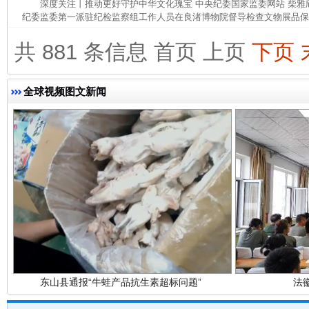
深度关注丨推动更好守护中华文化瑰宝 中央纪委国家监委网站 柴
纪委监委第一派驻纪检监察组工作人员在良渚博物院督导检查文物展品保管
共 881 条信息
首页
上页
下页
完善运行机制助力责任有效落实
一纸欠条
全球视频图文新闻
东山县通报“牛蛙产品抗生素超标问题”
法