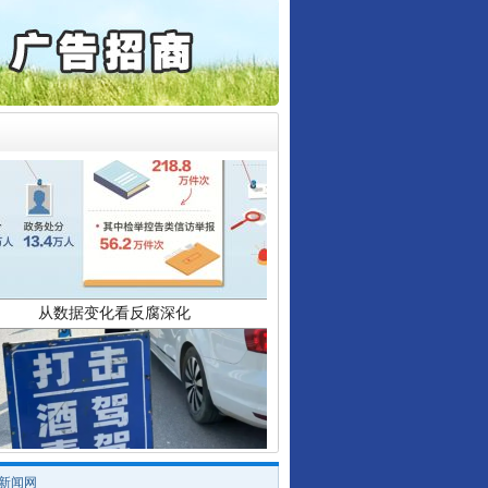
誉，不得录用为公务员
目出狱后办书院暴力管教..
公安厅征集新型黑恶违法..
6家美国实体采取反制措..
起首例对外贸易国家安全..
通报西安赛格商场坠亡事件
产可执”到“全额执行”
从数据变化看反腐深化
检抗诉的疑难复杂刑事案件
5死1伤，四川省安委会挂..
0家县级农商行获批解散
/新闻网