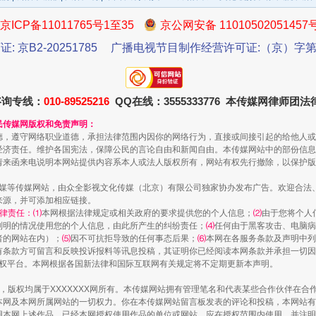
以产业富民促振兴
京ICP备11011765号1至35
京公网安备 11010502051457
证: 京B2-20251785
广播电视节目制作经营许可证:（京）字第3
咨询专线：
010-89525216
QQ在线：3555333776 本传媒网律师团
民传媒网版权和免责声明：
德，遵守网络职业道德，承担法律范围内因你的网络行为，直接或间接引起的给他人或
经济责任。维护各国宪法，保障公民的言论自由和新闻自由。本传媒网站中的部份信息
请来函来电说明本网站提供内容系本人或法人版权所有，网站有权先行撤除，以保护版
传媒等传媒网站，由众全影视文化传媒（北京）有限公司独家协办发布广告。欢迎合法
来源，并可添加相应链接。
从幼儿园到大学，有这些资助
律责任：⑴
本网根据法律规定或相关政府的要求提供您的个人信息；
⑵
由于您将个人
列明的情况使用您的个人信息，由此所产生的纠纷责任；
⑷
任何由于黑客攻击、电脑病
者的网站在内）；
⑸
因不可抗拒导致的任何事态后果；
⑹
本网在各服务条款及声明中列
有条款方可留言和反映投诉报料等讯息投稿，其证明你已经阅读本网条款并承担一切因
语权平台。本网根据各国新法律和国际互联网有关规定将不定期更新本声明。
作品，版权均属于XXXXXXX网所有。本传媒网站拥有管理笔名和代表某些合作伙伴在
本网及本网所属网站的一切权力。你在本传媒网站留言板发表的评论和投稿，本网站有
本网上述作品。已经本网授权使用作品的单位或网站，应在授权范围内使用，并注明“来