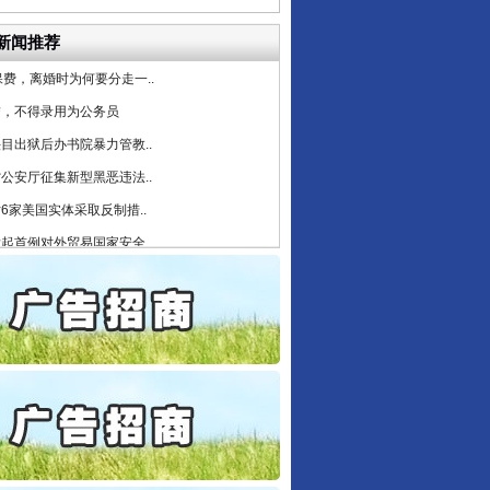
条伤亲情 巡回调解促和..
新闻推荐
保费，离婚时为何要分走一..
誉，不得录用为公务员
目出狱后办书院暴力管教..
行业协会接连发公告
公安厅征集新型黑恶违法..
6家美国实体采取反制措..
起首例对外贸易国家安全..
通报西安赛格商场坠亡事件
产可执”到“全额执行”
检抗诉的疑难复杂刑事案件
5死1伤，四川省安委会挂..
0家县级农商行获批解散
守，一别两宽：这场老年..
让核能赋能千行百业
条伤亲情 巡回调解促和..
保费，离婚时为何要分走一..