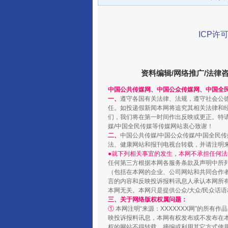
揭开“小金库”的免责幌子
ICP许可
资料编辑/网络推广/法律
中国公共传媒网、中国公众传媒网、中国全
一、
遵守各国有关法律、法规，遵守社会公
任。如投递假新闻本网将追究其相关法律和
们，我们将在第一时间作出反映或更正。特
媒/中国全民传媒等传媒网站衷心致谢！
二、
中国公共传媒/中国公众传媒/中国全民
法、健康网站和报刊电视台转载，并请注明
受贿1.44亿！段成刚被判无期
●就下列相关事宜的发生，本网不承担任何法
任何第三方根据本网各服务条款及声明中所
（包括在本网的企业、公司网站和共同合作
言的内容和反映投诉报料讯息人承认本网所
本网无关。本网只是提供公众/大众/民众话
三、关于网络版权权属问题：
①
本网注明“来源：XXXXXXX网”的所有
映投诉报料讯息，本网有权发布或不发布在
权的网站不得转载、摘编或利用其它方式使用