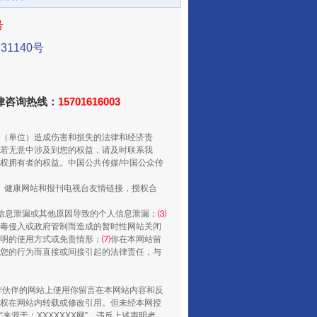
酒驾未被当场查获能处罚吗
号
1140号
法律咨询热线：
15701616003
（单位）造成伤害和损失的法律和经济责
若无意中涉及到您的权益，请及时联系我
权拥有者的权益。中国公共传媒/中国公众传
、健康网站和报刊电视台友情链接，授权合
“后车司机肯定在骂我”
信息泄漏或其他原因导致的个人信息泄漏；
⑶
毒侵入或政府管制而造成的暂时性网站关闭
明的使用方式或免责情形；
⑺
你在本网站留
您的行为而直接或间接引起的法律责任，与
合作伙伴的网站上使用你留言在本网站内容和反
权在网站内转载或修改引用。但未经本网授
源于：XXXXXXX网”。违反上述声明者，