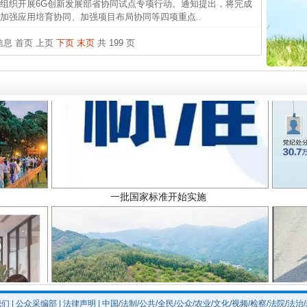
织开展6G创新发展部省协同试点专项行动。通知提出，将完成
杨天
加强应用培育协同、加强项目布局协同等四项重点..
传销头
条信息
首页
上页
下页
末页
共 199 页
四川省
中方对
中国发
官方
从“无
一批国家标准开始实施
最高
事故致
四川1
我们
|
公众采编部
|
法律声明
| 中国/法制/公共/全民/公众/农业/文化/视频/检察/法院/法治