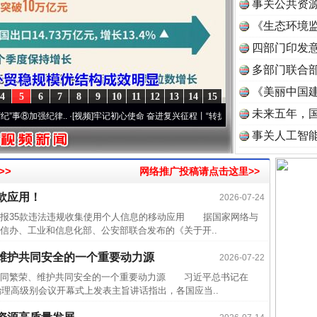
事关公共资
《生态环境监
读
四部门印发
多部门联合部
《美丽中国建
4
5
6
7
8
9
10
11
12
13
14
15
未来五年，
强纪律..
·[视频]
牢记初心使命 奋进复兴征程丨“转折之城”激荡..
·[视频]
牢记初心使命 
事关人工智
>>
网络推广投稿请点击这里>>
款应用！
2026-07-24
通报35款违法违规收集使用个人信息的移动应用 据国家网络与
信办、工业和信息化部、公安部联合发布的《关于开..
维护共同安全的一个重要动力源
2026-07-22
同繁荣、维护共同安全的一个重要动力源 习近平总书记在
治理高级别会议开幕式上发表主旨讲话指出，各国应当..
半生相