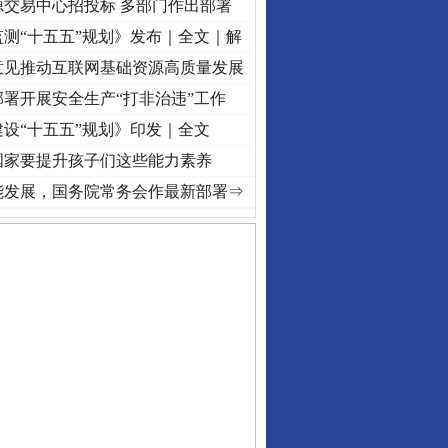
源交易中心招投标 多部门作出部署
测“十五五”规划》发布｜全文｜解
意见推动互联网基础资源高质量发展
署开展安全生产“打非治违”工作
设“十五五”规划》印发｜全文
国家要提升孩子们这些能力素养
奋进复兴征程丨红船起航处 潮起..
·[视频]
一首歌的时间，读懂乐至的“诗与远方”
·[视频]
能发展，国务院常务会作最新部署⇒
守，一别两宽：这场老年..