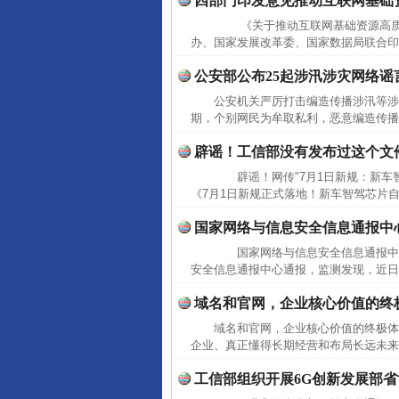
四部门印发意见推动互联网基础
《关于推动互联网基础资源高质
办、国家发展改革委、国家数据局联合印
公安部公布25起涉汛涉灾网络谣
公安机关严厉打击编造传播涉汛等
完善运行机制助力责任有效落
期，个别网民为牟取私利，恶意编造传播
辟谣！工信部没有发布过这个文
辟谣！网传"7月1日新规：新车智
《7月1日新规正式落地！新车智驾芯片自主
国家网络与信息安全信息通报中
国家网络与信息安全信息通报中
安全信息通报中心通报，监测发现，近日
域名和官网，企业核心价值的终
域名和官网，企业核心价值的终极
东山县通报“牛蛙产品抗生素超标问
企业、真正懂得长期经营和布局长远未来
工信部组织开展6G创新发展部