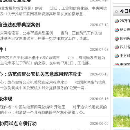
资源高质量发展
2026-07-14
一纸欠
量发展的指导意见》解读 近日，工业和信息化部、中央网信
今日
26万
发《关于推动互联网基础资源高质量发展的指导意..
杨天
言违法犯罪典型案例
2026-07-13
传销头
涉灾网络谣言，公布25起典型案例 当前，正值防汛工作关键
实
一纸欠条伤亲情 巡回调解促和解..
涉汛等涉灾网络谣言，严重干扰防汛救灾工作，造成..
四川省
中方对
件！
2026-07-08
中国发
驾芯片自主化率不低于70%"系谣言 近日，有网民发布题为
化率不低于70%》的文章。文中称"7月1日，工信部..
官方
从“无
心：防范假冒公安机关恶意应用程序攻击
2026-06-18
心：防范假冒公安机关恶意应用程序攻击 据国家网络与信息
最高
一款伪装成中国公安机关对外提供服务的"公安一网..
事故致
极体现
2026-06-16
四川1
体现作者：中国法治新闻网总编辑 亓淦玉 对于追求长远发展的
半生相
题”
法徽映军营 权益有保障
的企业，都清楚一个具有战略眼光的核心逻辑：公..
一纸欠
省协同试点专项行动
2026-06-05
26万