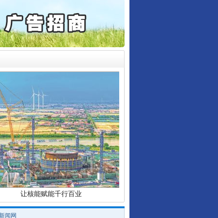
起首例对外贸易国家安全..
通报西安赛格商场坠亡事件
产可执”到“全额执行”
行业协会接连发公告
检抗诉的疑难复杂刑事案件
5死1伤，四川省安委会挂..
让核能赋能千行百业
/新闻网