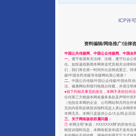
ICP许可
资料编辑/网络推广/法律
千年窑火 生生不息
中国公共传媒网、中国公众传媒网、中国全
一、
遵守各国有关法律、法规，遵守社会公
任。如投递假新闻本网将追究其相关法律和
们，我们将在第一时间作出反映或更正。特
媒/中国全民传媒等传媒网站衷心致谢！
二、
中国公共传媒/中国公众传媒/中国全民
法、健康网站和报刊电视台转载，并请注明
●就下列相关事宜的发生，本网不承担任何法
任何第三方根据本网各服务条款及声明中所
（包括在本网的企业、公司网站和共同合作
言的内容和反映投诉报料讯息人承认本网所
本网无关。本网只是提供公众/大众/民众话
三、关于网络版权权属问题：
①
本网注明“来源：XXXXXXX网”的所有
映投诉报料讯息，本网有权发布或不发布在
揭开“小金库”的免责幌子
权的网站不得转载、摘编或利用其它方式使用