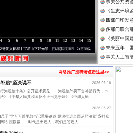
事关公共资
《生态环境监
读
四部门印发
多部门联合部
《美丽中国建
4
5
6
7
8
9
10
11
12
13
14
15
未来五年，
征程丨宝塔山下好光景..
·[视频]
因党而生 为党而战——百年“纪”事⑧加强纪律..
·[视频]
事关人工智
网络推广投稿请点击这里>>
近期涉
补贴”坚决说不
2026-06-18
行为规范十条》公开征求意见 为规范外卖平台补贴行为，市
半生相
法》《中华人民共和国反不正当竞争法》《中华人民..
一纸欠
2026-05-27
26万
子"学习习近平总书记重要论述 纵深推进全面从严治党"⑮群众
杨天
网站 屈媛媛 时代是出卷人，我们是答卷人..
传销头