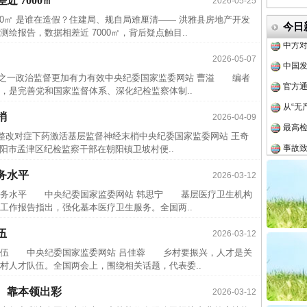
 7000㎡
2026-05-25
四川省
00㎡ 是谁在造假？住建局、规自局难厘清—— 洪雅县房地产开发
今日
中方对
报告，数据相差近 7000㎡，背后疑点触目..
中国发
2026-05-07
官方
察之一政治监督更加有力有效中央纪委国家监委网站 曹溢 编者
从“无
是完善党和国家监督体系、深化纪检监察体制..
最高
梢
2026-04-09
事故致
促整改对症下药激活基层监督神经末梢中央纪委国家监委网站 王奇
阳市孟津区纪检监察干部在朝阳镇卫坡村便..
近期涉
半生相
务水平
2026-03-12
一纸欠
务水平 中央纪委国家监委网站 韩思宁 基层医疗卫生机构
工作报告指出，强化基本医疗卫生服务。全国两..
26万
杨天
伍
2026-03-12
伍 中央纪委国家监委网站 吕佳蓉 乡村要振兴，人才是关
传销头
村人才队伍。全国两会上，围绕相关话题，代表委..
四川省
、靠本领出彩
2026-03-12
中方对