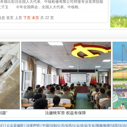
本领出彩访全国人大代表、中核检修有限公司焊接专业首席技能
中国发
子玉 今年全国两会，全国人大代表、中核检..
官方
条信息
首页
上页
下页
末页
共 22 页
从“无
实
一纸欠条伤亲情 巡回调解促和解..
最高
事故致
题”
法徽映军营 权益有保障
我们
|
公众采编部
|
法律声明
| 中国/法制/公共/全民/公众/农业/文化/视频/检察/法院/法治