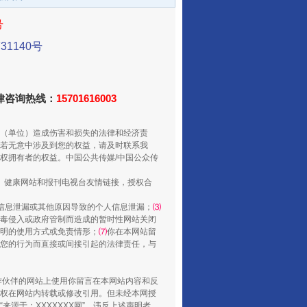
号
1140号
法律咨询热线：
15701616003
从数据变化看反腐深化
（单位）造成伤害和损失的法律和经济责
若无意中涉及到您的权益，请及时联系我
权拥有者的权益。中国公共传媒/中国公众传
、健康网站和报刊电视台友情链接，授权合
信息泄漏或其他原因导致的个人信息泄漏；
⑶
毒侵入或政府管制而造成的暂时性网站关闭
明的使用方式或免责情形；
⑺
你在本网站留
您的行为而直接或间接引起的法律责任，与
合作伙伴的网站上使用你留言在本网站内容和反
权在网站内转载或修改引用。但未经本网授
酒驾未被当场查获能处罚吗
源于：XXXXXXX网”。违反上述声明者，