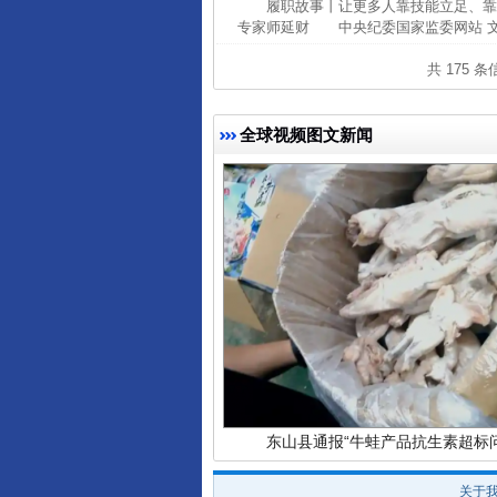
履职故事丨让更多人靠技能立足、靠
专家师延财 中央纪委国家监委网站 文
共 175 
完善运行机制助力责任有效落
全球视频图文新闻
东山县通报“牛蛙产品抗生素超标问
关于