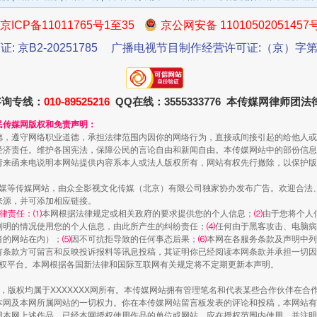
京ICP备11011765号1至35
京公网安备 11010502051457
证: 京B2-20251785
广播电视节目制作经营许可证:（京）字第3
咨询专线：
010-89525216
QQ在线：3555333776 本传媒网律师团
一批国家标准开始实施
民传媒网版权和免责声明：
德，遵守网络职业道德，承担法律范围内因你的网络行为，直接或间接引起的给他人或
经济责任。维护各国宪法，保障公民的言论自由和新闻自由。本传媒网站中的部份信息
请来函来电说明本网站提供内容系本人或法人版权所有，网站有权先行撤除，以保护版
传媒等传媒网站，由众全影视文化传媒（北京）有限公司独家协办发布广告。欢迎合法
来源，并可添加相应链接。
律责任：⑴
本网根据法律规定或相关政府的要求提供您的个人信息；
⑵
由于您将个人
列明的情况使用您的个人信息，由此所产生的纠纷责任；
⑷
任何由于黑客攻击、电脑病
者的网站在内）；
⑸
因不可抗拒导致的任何事态后果；
⑹
本网在各服务条款及声明中列
有条款方可留言和反映投诉报料等讯息投稿，其证明你已经阅读本网条款并承担一切因
语权平台。本网根据各国新法律和国际互联网有关规定将不定期更新本声明。
作品，版权均属于XXXXXXX网所有。本传媒网站拥有管理笔名和代表某些合作伙伴在
本网及本网所属网站的一切权力。你在本传媒网站留言板发表的评论和投稿，本网站有
以产业富民促振兴
本网上述作品。已经本网授权使用作品的单位或网站，应在授权范围内使用，并注明“来