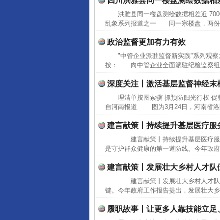
四川洪雅县同一楼盘测绘数据相差近
洪雅县同一楼盘测绘数据相差近 70
乱象系列报道之一 同一宗楼盘，两份测绘
政治监督更加有力有效
"中管企业派驻监督新实践"系列观
按： 向中管企业全面派驻纪检监察组，
深度关注丨激活基层监督神经末
理清单按图索骥 抓预防阳光行权 
自河南报道 图为3月24日，河南省洛
建言献策丨持续提升基层医疗服
建言献策丨持续提升基层医疗服
是守护群众健康的第一道防线。今年政府
建言献策丨发展壮大乡村人才队
建言献策丨发展壮大乡村人才队
键。今年政府工作报告提出，发展壮大乡
履职故事丨让更多人靠技能立足