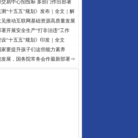
源交易中心招投标 多部门作出部署
测“十五五”规划》发布｜全文｜解
意见推动互联网基础资源高质量发展
署开展安全生产“打非治违”工作
设“十五五”规划》印发｜全文
国家要提升孩子们这些能力素养
牢记初心使命 奋进复兴征程丨“转折之城”激荡..
·[视频]
牢记初心使命 奋进复兴征程丨红船
能发展，国务院常务会作最新部署⇒
私家车群死群伤事故多发..
守，一别两宽：这场老年..
条伤亲情 巡回调解促和..
保费，离婚时为何要分走一..
誉，不得录用为公务员
目出狱后办书院暴力管教..