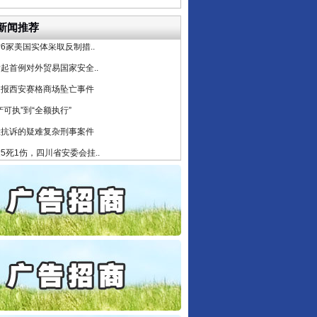
公安厅征集新型黑恶违法..
新闻推荐
6家美国实体采取反制措..
起首例对外贸易国家安全..
通报西安赛格商场坠亡事件
产可执”到“全额执行”
检抗诉的疑难复杂刑事案件
5死1伤，四川省安委会挂..
私家车群死群伤事故多发..
守，一别两宽：这场老年..
条伤亲情 巡回调解促和..
保费，离婚时为何要分走一..
誉，不得录用为公务员
目出狱后办书院暴力管教..
公安厅征集新型黑恶违法..
6家美国实体采取反制措..