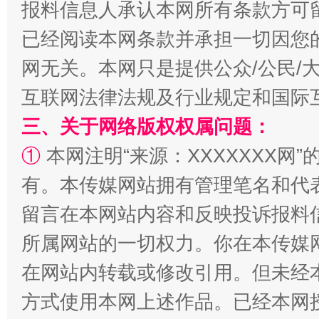
报料信息人承认本网所有条款方可
事关残疾人未来5年
让
已经阅读本网条款并承担一切因您
网无关。本网只是提供公众/公民/
互联网法律法规及行业规定和国际
三、关于网络版权权属问题：
①
本网注明“来源：XXXXXXX网”
有。本传媒网站拥有管理笔名和代
留言在本网站内容和反映投诉报料
规模最大的光氢储一体化项目
走走
所属网站的一切权力。你在本传媒
在网站内转载或修改引用。但未经
方式使用本网上述作品。已经本网