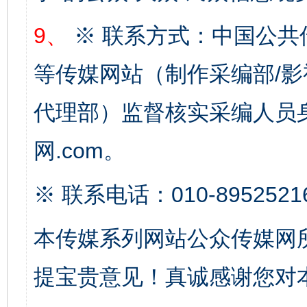
9、
※ 联系方式：中国公共
完善运行机制助力责任有效落实
行
等传媒网站（制作采编部/影
代理部）监督核实采编人员身
网.com。
※ 联系电话：010-8952521
本传媒系列网站公众传媒网
法徽映军营 权益有保障
让
提宝贵意见！真诚感谢您对