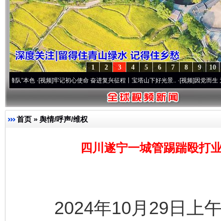
1
2
3
4
5
6
7
8
9
10
色
·[视频]
牢记初心使命 奋进复兴征程丨宝塔山下好光景..
·[视频]
因党而生 为党而战——百
首页
»
舆情/呼声/维权
四川遂宁一城管踢踹殴打业
2024年10月29日上