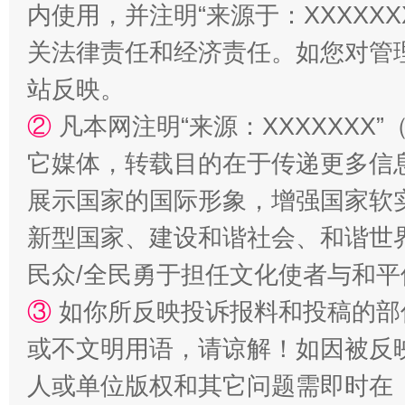
内使用，并注明“来源于：XXXXX
关法律责任和经济责任。如您对管
站反映。
镜头丨大暑三秋近
山西：不
②
凡本网注明“来源：XXXXXX
它媒体，转载目的在于传递更多信
展示国家的国际形象，增强国家软
新型国家、建设和谐社会、和谐世界
民众/全民勇于担任文化使者与和
③
如你所反映投诉报料和投稿的部
或不文明用语，请谅解！如因被反
如何以同查同治破解风腐交织难题
养老服务
人或单位版权和其它问题需即时在