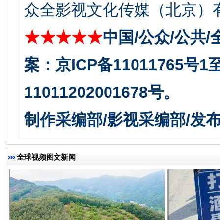
众全影视文化传媒（北京）有
★★★★★
中国/公众/公共/
案：京ICP备11011765号
一批国家标准开始实施
从
11011202001678号。
制作采编部/影视采编部/发
全球视频图文新闻
以产业富民促振兴
酒驾