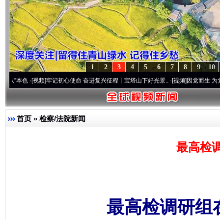
1
2
3
4
5
6
7
8
9
10
·[视频]
牢记初心使命 奋进复兴征程丨宝塔山下好光景..
·[视频]
因党而生 为党而战——百
首页
»
检察/法院新闻
最高检
最高检调研组