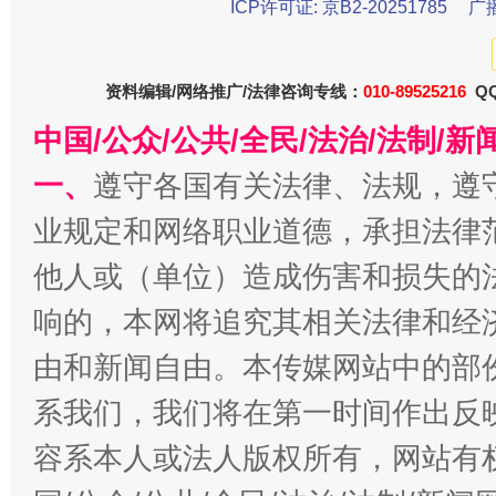
ICP许可证: 京B2-20251785
广
资料编辑/网络推广/法律咨询专线：
010-89525216
QQ
中国/公众/公共/全民/法治/法制/
一、
遵守各国有关法律、法规，遵
千年窑火 生生不息
一
业规定和网络职业道德，承担法律
他人或（单位）造成伤害和损失的
响的，本网将追究其相关法律和经
由和新闻自由。本传媒网站中的部
系我们，我们将在第一时间作出反
容系本人或法人版权所有，网站有
揭开“小金库”的免责幌子