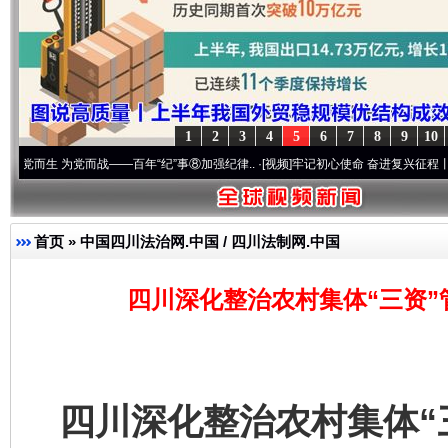
1
2
3
4
5
6
7
8
9
10
党而战——百年“纪”事⑧加强纪律..
·[视频]
牢记初心使命 奋进复兴征程丨“转折之城”激荡
首页
»
中国四川法治网.中国 / 四川法制网.中国
四川深化整治农村集体“三资”
四川深化整治农村集体“