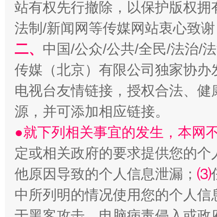
站有权先行撤除，以保护版权拥有者
法制/新闻网等传媒网站衷心致谢
揭开“小金库”的免责幌子
二、
中国/公众/公共/全民/法治
传媒（北京）有限公司独家协办
电视台友情链接，授权合法、健
源，并可添加相应链接。
●就下列相关事宜的发生，本网
定或相关政府的要求提供您的个
他原因导致的个人信息泄漏；
⑶
受贿1.44亿！段成刚被判无期
从幼儿
中所列明的情况使用您的个人信
于黑客攻击、电脑病毒侵入或政