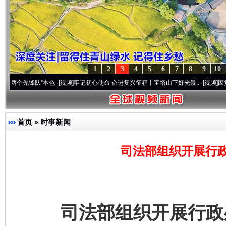
1
2
3
4
5
6
7
8
9
10
锋队”本色
·[视频]
牢记初心使命 奋进复兴征程丨宝塔山下好光景..
·[视频]
因党而生 为党
首页
»
时事新闻
司法部组织开展行
司法部组织开展行政处