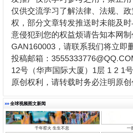
仅供交流学习了解法律、法规、政
东山县通报“牛蛙产品抗生素超标问题”
法
权，部分文章转发推送时未能及时
意侵犯到您的权益烦请告知本网制作采编
GAN160003，请联系我们将立即删
投稿邮箱：3555333776@QQ
12号（华声国际大厦）1层 1 2
原创权利，请转载时务必注明原创作
千年窑火 生生不息
一
全球视频图文新闻