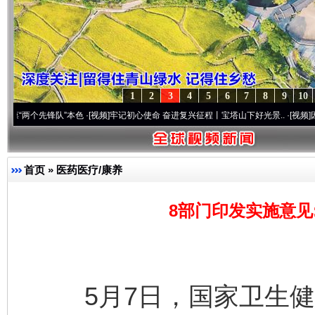
1
2
3
4
5
6
7
8
9
10
先锋队”本色
·[视频]
牢记初心使命 奋进复兴征程丨宝塔山下好光景..
·[视频]
因党而生 为
首页
»
医药医疗/康养
8部门印发实施意见
5月7日，国家卫生健