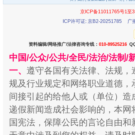
东山县通报“牛蛙产品抗生素超标问题”
法
京ICP备11011765号1至3
ICP许可证: 京B2-20251785
广
资料编辑/网络推广/法律咨询专线：
010-89525216
QQ
中国/公众/公共/全民/法治/法
一、
遵守各国有关法律、法规，
千年窑火 生生不息
一
规及行业规定和网络职业道德，
间接引起的给他人或（单位）造
递假新闻造成社会影响的，本网
国宪法，保障公民的言论自由和