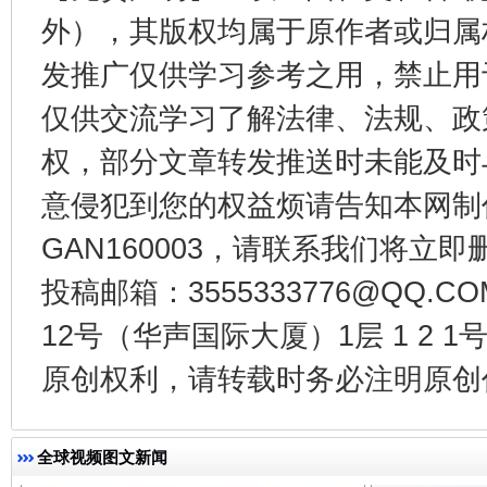
外），其版权均属于原作者或归属
东山县通报“牛蛙产品抗生素超标问题”
法
发推广仅供学习参考之用，禁止用
仅供交流学习了解法律、法规、政
权，部分文章转发推送时未能及时
意侵犯到您的权益烦请告知本网制作采编
GAN160003，请联系我们将立即删
投稿邮箱：3555333776@QQ
12号（华声国际大厦）1层 1 2
千年窑火 生生不息
一
原创权利，请转载时务必注明原创作
全球视频图文新闻