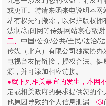
无意中涉及到您的权益，请及时
或更正。特请来函来电说明本网
站有权先行撤除，以保护版权拥有者
揭开“小金库”的免责幌子
法制/新闻网等传媒网站衷心致谢
二、
中国/公众/公共/全民/法治
传媒（北京）有限公司独家协办
电视台友情链接，授权合法、健
源，并可添加相应链接。
●就下列相关事宜的发生，本网
受贿1.44亿！段成刚被判无期
从幼儿
定或相关政府的要求提供您的个
他原因导致的个人信息泄漏；
⑶