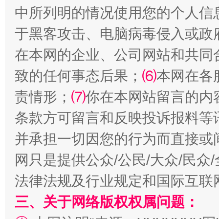
中所列明的情况使用您的个人信
于黑客攻击、电脑病毒侵入或政
在本网的企业、公司网站和共同
致的任何事态后果；
⑹
本网在各
全民健身五年计划来了！等你上场
责情形；
⑺
你在本网站留言的内
条款方可留言和反映投诉报料等
并承担一切因您的行为而直接或
网只是提供公众/公民/大众/民
法律法规及行业规定和国际互联
三、关于网络版权权属问题：
阿坝州三大球赛在茂县开幕
规模最