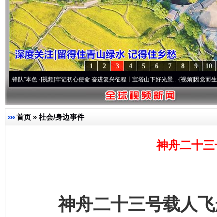
1
2
3
4
5
6
7
8
9
10
本色
·[视频]
牢记初心使命 奋进复兴征程丨宝塔山下好光景..
·[视频]
因党而生 为党而战—
首页
»
社会/身边事件
神舟二十三
神舟二十三号载人飞