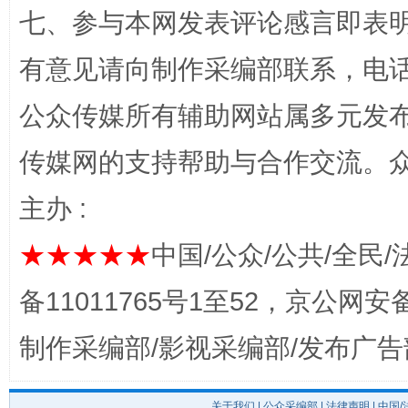
七、参与本网发表评论感言即表明
有意见请向制作采编部联系，电话：0
公众传媒所有辅助网站属多元发
传媒网的支持帮助与合作交流。
完善运行机制助力责任有效落实
一纸欠条
主办 :
★★★★★
中国/公众/公共/全民/
备11011765号1至52，京公网安备：
制作采编部/影视采编部/发布广告
关于我们
|
公众采编部
|
法律声明
| 中国