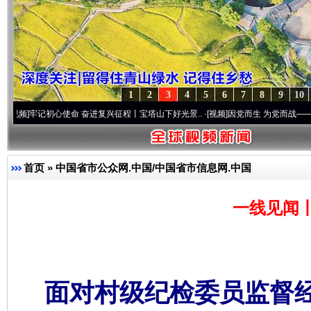
1
2
3
4
5
6
7
8
9
10
初心使命 奋进复兴征程丨宝塔山下好光景..
·[视频]
因党而生 为党而战——百年“纪”事⑧
首页
»
中国省市公众网.中国/中国省市信息网.中国
一线见闻
面对村级纪检委员监督