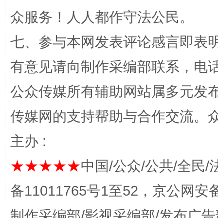
众服务！人人都作守法公民。
七、参与本网发表评论感言即表明
完善运行机制助力责任有效落实
一纸欠条
有意见请向制作采编部联系，电话：0
公众传媒所有辅助网站属多元发
传媒网的支持帮助与合作交流。
主办 :
★★★★★
中国/公众/公共/全民/
东山县通报“牛蛙产品抗生素超标问题”
法
备11011765号1至52，京公网安备：
制作采编部/影视采编部/发布广告