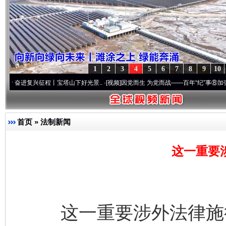
1
2
3
4
5
6
7
8
9
10
兴征程丨宝塔山下好光景..
·[视频]
因党而生 为党而战——百年“纪”事⑧加强纪律..
·[视
首页
»
法制新闻
这一重要
这一重要涉外法律施