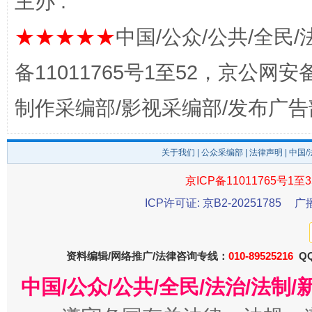
主办 :
★★★★★
中国/公众/公共/全民/
备11011765号1至52，京公网安备：
制作采编部/影视采编部/发布广告
千年窑火 生生不息
一
关于我们
|
公众采编部
|
法律声明
| 中国
京ICP备11011765号1至3
ICP许可证: 京B2-20251785
广
资料编辑/网络推广/法律咨询专线：
010-89525216
QQ
中国/公众/公共/全民/法治/法
揭开“小金库”的免责幌子