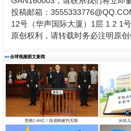
GAN160003，请联系我们将立即删
揭开“小金库”的免责幌子
投稿邮箱：3555333776@QQ
12号（华声国际大厦）1层 1 2
原创权利，请转载时务必注明原创作
全球视频图文新闻
受贿1.44亿！段成刚被判无期
从幼儿